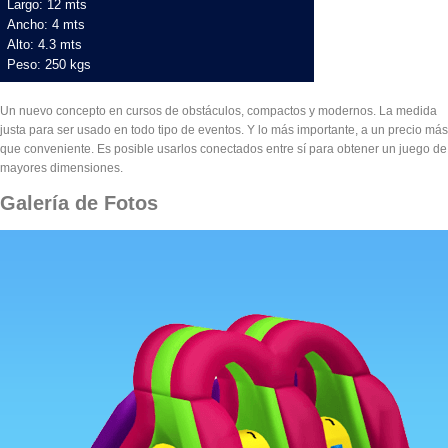
Largo: 12 mts
Ancho: 4 mts
Alto: 4.3 mts
Peso: 250 kgs
Un nuevo concepto en cursos de obstáculos, compactos y modernos. La medida
justa para ser usado en todo tipo de eventos. Y lo más importante, a un precio más
que conveniente. Es posible usarlos conectados entre sí para obtener un juego de
mayores dimensiones.
Galería de Fotos