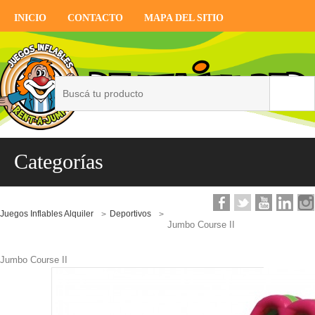
INICIO
CONTACTO
MAPA DEL SITIO
Categorías
Juegos Inflables Alquiler
Deportivos
>
>
Jumbo Course II
Jumbo Course II