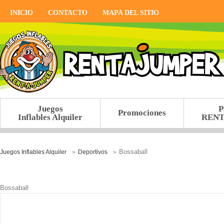
INICIO
CONTACTO
MAPA DEL SITIO
Juegos
P
Promociones
Inflables Alquiler
REN
Bossaball
Juegos Inflables Alquiler
Deportivos
>
>
Bossaball