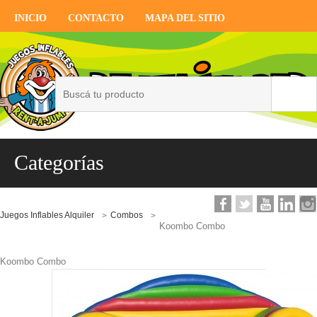
INICIO
CONTACTO
MAPA DEL SITIO
Categorías
Juegos Inflables Alquiler
Combos
>
>
Koombo Combo
Koombo Combo